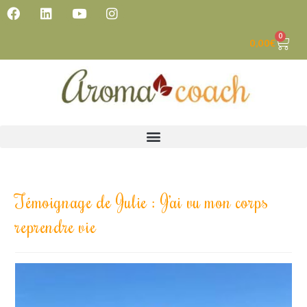
0
0,00
€
Témoignage de Julie : J’ai vu mon corps
reprendre vie