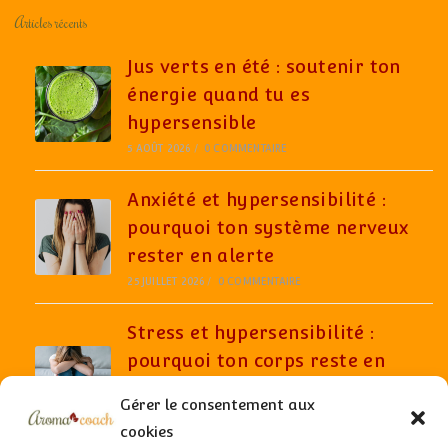
Articles récents
Jus verts en été : soutenir ton
énergie quand tu es
hypersensible
5 AOÛT 2026
/
0 COMMENTAIRE
Anxiété et hypersensibilité :
pourquoi ton système nerveux
rester en alerte
25 JUILLET 2026
/
0 COMMENTAIRE
Stress et hypersensibilité :
pourquoi ton corps reste en
alerte même quand tout semble
Gérer le consentement aux
aller bien
cookies
6 JUILLET 2026
/
0 COMMENTAIRE