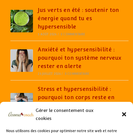
Jus verts en été : soutenir ton
énergie quand tu es
hypersensible
5 AOÛT 2026
/
0 COMMENTAIRE
Anxiété et hypersensibilité :
pourquoi ton système nerveux
rester en alerte
25 JUILLET 2026
/
0 COMMENTAIRE
Stress et hypersensibilité :
pourquoi ton corps reste en
alerte même quand tout semble
Gérer le consentement aux
aller bien
cookies
6 JUILLET 2026
/
0 COMMENTAIRE
Nous utilisons des cookies pour optimiser notre site web et notre