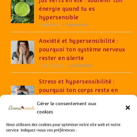
Jus verts en été : soutenir ton
énergie quand tu es
hypersensible
5 AOÛT 2026
/
0 COMMENTAIRE
Anxiété et hypersensibilité :
pourquoi ton système nerveux
rester en alerte
25 JUILLET 2026
/
0 COMMENTAIRE
Stress et hypersensibilité :
pourquoi ton corps reste en
alerte même quand tout semble
Gérer le consentement aux
aller bien
cookies
6 JUILLET 2026
/
0 COMMENTAIRE
Nous utilisons des cookies pour optimiser notre site web et notre
service. Indiquez-nous vos préférences :